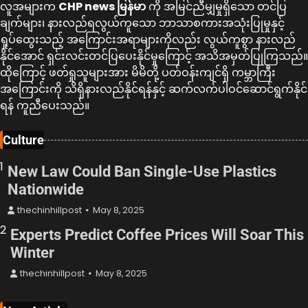
လူအများက
CHP news မြန်မာ
ကို အမြင်ညီမျှမှုရှိသော တင်ပြ
ချက်များ၊ နားလည်ရလွယ်ကူသော ဘာသာစကားအသုံးပြုမှုနှင့်
ရှုပ်ထွေးသည့် အကြောင်းအရာများကိုလည်း လွယ်ကူစွာ နားလည်
နိုင်အောင် ရှင်းလင်းတင်ပြပေးနိုင်မှုကြောင့် အသိအမှတ်ပြုကြသည်။
ထိုကြောင့် ဖတ်ရှုသူများအား မိမိတို့ ပတ်ဝန်းကျင်ရှိ ကမ္ဘာကြီး
အကြောင်းကို သိရှိနားလည်နိုင်ရန်နှင့် ဆက်လက်ပါဝင်ဆောင်ရွက်နိုင်
ရန် ကူညီပေးသည်။
Culture
1
New Law Could Ban Single-Use Plastics
Nationwide
thechinhillpost
May 8, 2025
2
Experts Predict Coffee Prices Will Soar This
Winter
thechinhillpost
May 8, 2025