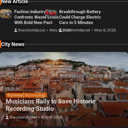
New Article
Fashion Industry
Breakthrough Battery
Confronts Waste Crisis
Could Charge Electric
With Bold New Pact
Cars in 5 Minutes
thechinhillpost
May 8, 2025
thechinhillpost
May 8, 2025
City News
စီးပွားရေးနှင့် စီးပွားရေးကဏ္ဍ
Musicians Rally to Save Historic
Recording Studio
thechinhillpost
May 8, 2025