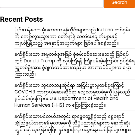
Search
Recent Posts
ပြင်းထန်သော မိုးလေဝသမုန်တိုင်းများသည် Indiana တစ်ဝှမ်း
ကို ကျော်လွှားသွားကာ တော်နာဒို သတိပေးချက်များနှင့်
ကျယ်ပြန့်သည့် အနှောင့်အယှက်များ ဖြစ်ပေါ်စေခဲ့သည်။
နက်ရှိုင်းသော အမှုတစ်ခုအဖြစ် စုံစမ်းစစ်ဆေးနေသည့် ဖြစ်ရပ်
တွင် Donald Trump ကို လုပ်ကြံရန် ကြိုးပမ်းခဲ့ကြောင်း စွပ်စွဲခံရ
သူတစ်ဦးအား စွဲချက်တင်ထားသည်ဟု အာဏာပိုင်များက ပြော
ကြားသည်။
နက်ရှိုင်းသော သုတေသနဆိုင်ရာ အငြင်းပွားမှုတစ်ခုကြောင့်
COVID-19 ကာကွယ်ဆေးဆိုင်ရာ လေ့လာမှုတစ်ခုကို ပြန်လည်
ရုပ်သိမ်းခဲ့ကြောင်း U.S. Department of Health and
Human Services (HHS) က ပြောကြားခဲ့သည်။
နက်ရှိုင်းသောပင်လယ်အတွင်း ရှာဖွေတွေ့ရှိခဲ့သည့် ရွှေရောင်
အံ့ဩဖွယ်အရာ၏ မူလအစကို သိပ္ပံပညာရှင်များက နောက်ဆုံး
တွင် ဖော်ထုတ်နိုင်ခဲ့ပြီး၊ နှစ်များကြာ ဆွေးနွေးထင်မြင်ချက်များ