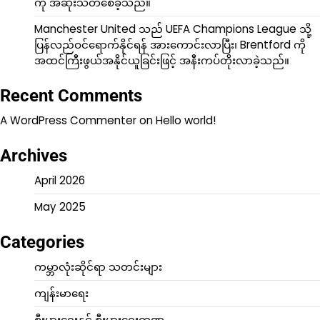
ကို အဆုံးသတ်စေခဲ့သည်။
Manchester United သည် UEFA Champions League သို့
ပြန်လည်ဝင်ရောက်နိုင်ရန် အားကောင်းလာပြီး၊ Brentford ကို
အထင်ကြီးဖွယ်အနိုင်ယူခြင်းဖြင့် အနီးကပ်တိုးလာခဲ့သည်။
Recent Comments
A WordPress Commenter
on
Hello world!
Archives
April 2026
May 2025
Categories
ကမ္ဘာလုံးဆိုင်ရာ သတင်းများ
ကျန်းမာရေး
စီးပွားရေးနှင့် စီးပွားရေးကဏ္ဍ