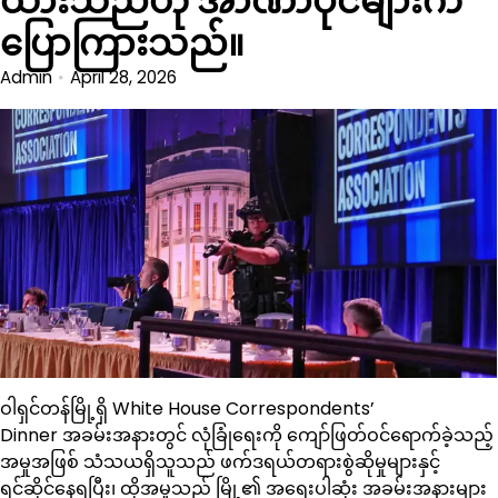
ထားသည်ဟု အာဏာပိုင်များက
ပြောကြားသည်။
Admin
April 28, 2026
ဝါရှင်တန်မြို့ရှိ White House Correspondents’
Dinner အခမ်းအနားတွင် လုံခြုံရေးကို ကျော်ဖြတ်ဝင်ရောက်ခဲ့သည့်
အမှုအဖြစ် သံသယရှိသူသည် ဖက်ဒရယ်တရားစွဲဆိုမှုများနှင့်
ရင်ဆိုင်နေရပြီး၊ ထိုအမှုသည် မြို့၏ အရေးပါဆုံး အခမ်းအနားများ