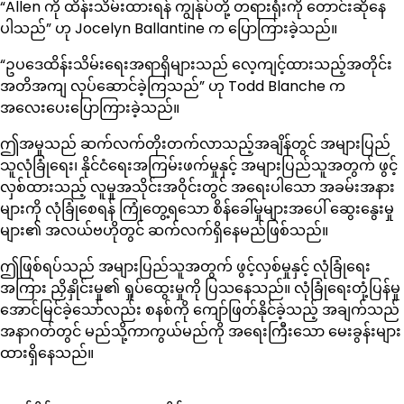
“Allen ကို ထိန်းသိမ်းထားရန် ကျွန်ုပ်တို့ တရားရုံးကို တောင်းဆိုနေ
ပါသည်” ဟု Jocelyn Ballantine က ပြောကြားခဲ့သည်။
“ဥပဒေထိန်းသိမ်းရေးအရာရှိများသည် လေ့ကျင့်ထားသည့်အတိုင်း
အတိအကျ လုပ်ဆောင်ခဲ့ကြသည်” ဟု Todd Blanche က
အလေးပေးပြောကြားခဲ့သည်။
ဤအမှုသည် ဆက်လက်တိုးတက်လာသည့်အချိန်တွင် အများပြည်
သူလုံခြုံရေး၊ နိုင်ငံရေးအကြမ်းဖက်မှုနှင့် အများပြည်သူအတွက် ဖွင့်
လှစ်ထားသည့် လူမှုအသိုင်းအဝိုင်းတွင် အရေးပါသော အခမ်းအနား
များကို လုံခြုံစေရန် ကြုံတွေ့ရသော စိန်ခေါ်မှုများအပေါ် ဆွေးနွေးမှု
များ၏ အလယ်ဗဟိုတွင် ဆက်လက်ရှိနေမည်ဖြစ်သည်။
ဤဖြစ်ရပ်သည် အများပြည်သူအတွက် ဖွင့်လှစ်မှုနှင့် လုံခြုံရေး
အကြား ညှိနှိုင်းမှု၏ ရှုပ်ထွေးမှုကို ပြသနေသည်။ လုံခြုံရေးတုံ့ပြန်မှု
အောင်မြင်ခဲ့သော်လည်း စနစ်ကို ကျော်ဖြတ်နိုင်ခဲ့သည့် အချက်သည်
အနာဂတ်တွင် မည်သို့ကာကွယ်မည်ကို အရေးကြီးသော မေးခွန်းများ
ထားရှိနေသည်။