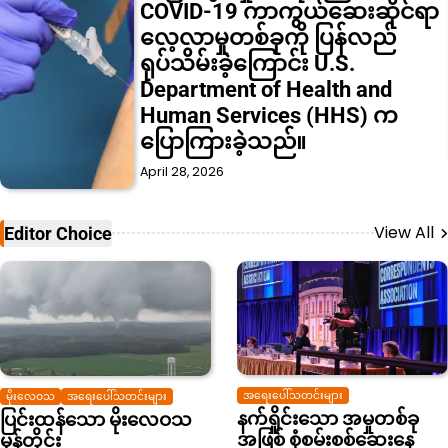
အံ့ဩဖွယ်အရာ၏ မူလအစကို
သိပ္ပံပညာရှင်များက နောက်ဆုံး
တွင် ဖော်ထုတ်နိုင်ခဲ့ပြီး၊ နှစ်များ
ကြာ ဆွေးနွေးထင်မြင်ချက်များ
ကို အဆုံးသတ်စေခဲ့သည်။
April 28, 2026
View All
Editor Choice
အရေးပေါ်သတင်းများ
မိုးလေဝသ
အရေးပေါ်သတင်းများ
နက်ရှိုင်းသော အမှုတစ်ခု
ပြင်းထန်သော မိုးလေဝသ
အဖြစ် စုံစမ်းစစ်ဆေးနေ
မုန်တိုင်း