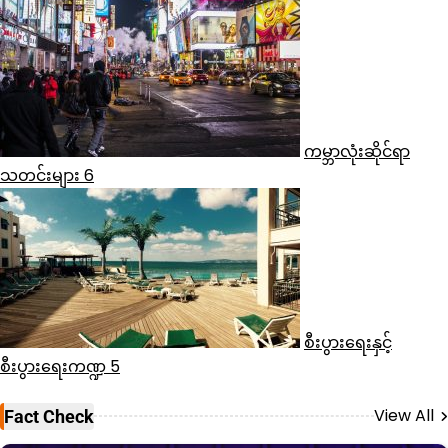
ကမ္ဘာလုံးဆိုင်ရာ
သတင်းများ
6
စီးပွားရေးနှင့်
စီးပွားရေးကဏ္ဍ
5
View All
Fact Check