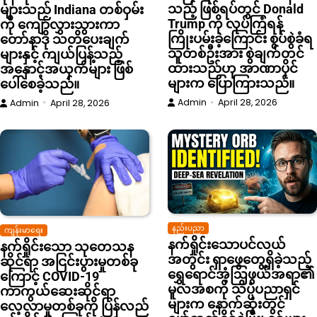
သည့် ဖြစ်ရပ်တွင် Donald
များသည် Indiana တစ်ဝှမ်း
Trump ကို လုပ်ကြံရန်
ကို ကျော်လွှားသွားကာ
ကြိုးပမ်းခဲ့ကြောင်း စွပ်စွဲခံရ
တော်နာဒို သတိပေးချက်
သူတစ်ဦးအား စွဲချက်တင်
များနှင့် ကျယ်ပြန့်သည့်
ထားသည်ဟု အာဏာပိုင်
အနှောင့်အယှက်များ ဖြစ်
များက ပြောကြားသည်။
ပေါ်စေခဲ့သည်။
Admin
April 28, 2026
Admin
April 28, 2026
နည်းပညာ
ကျန်းမာရေး
နက်ရှိုင်းသောပင်လယ်
နက်ရှိုင်းသော သုတေသန
အတွင်း ရှာဖွေတွေ့ရှိခဲ့သည့်
ဆိုင်ရာ အငြင်းပွားမှုတစ်ခု
ရွှေရောင်အံ့ဩဖွယ်အရာ၏
ကြောင့် COVID-19
မူလအစကို သိပ္ပံပညာရှင်
ကာကွယ်ဆေးဆိုင်ရာ
များက နောက်ဆုံးတွင်
လေ့လာမှုတစ်ခုကို ပြန်လည်