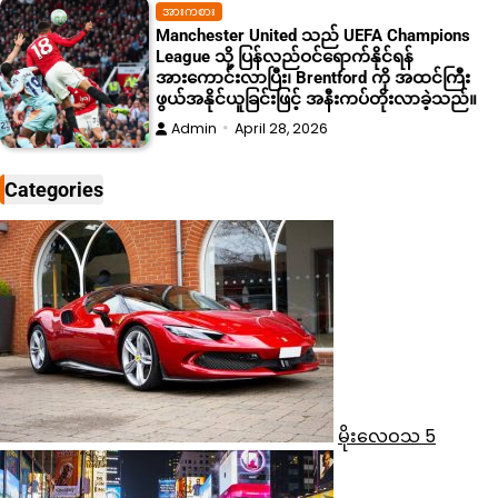
အားကစား
Manchester United သည် UEFA Champions
League သို့ ပြန်လည်ဝင်ရောက်နိုင်ရန်
အားကောင်းလာပြီး၊ Brentford ကို အထင်ကြီး
ဖွယ်အနိုင်ယူခြင်းဖြင့် အနီးကပ်တိုးလာခဲ့သည်။
Admin
April 28, 2026
Categories
မိုးလေဝသ
5