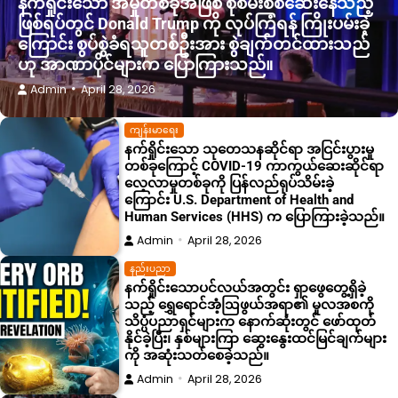
နက်ရှိုင်းသော အမှုတစ်ခုအဖြစ် စုံစမ်းစစ်ဆေးနေသည့်
ဖြစ်ရပ်တွင် Donald Trump ကို လုပ်ကြံရန် ကြိုးပမ်းခဲ့
ကြောင်း စွပ်စွဲခံရသူတစ်ဦးအား စွဲချက်တင်ထားသည်
ဟု အာဏာပိုင်များက ပြောကြားသည်။
Admin
April 28, 2026
ကျန်းမာရေး
နက်ရှိုင်းသော သုတေသနဆိုင်ရာ အငြင်းပွားမှု
တစ်ခုကြောင့် COVID-19 ကာကွယ်ဆေးဆိုင်ရာ
လေ့လာမှုတစ်ခုကို ပြန်လည်ရုပ်သိမ်းခဲ့
ကြောင်း U.S. Department of Health and
Human Services (HHS) က ပြောကြားခဲ့သည်။
Admin
April 28, 2026
နည်းပညာ
နက်ရှိုင်းသောပင်လယ်အတွင်း ရှာဖွေတွေ့ရှိခဲ့
သည့် ရွှေရောင်အံ့ဩဖွယ်အရာ၏ မူလအစကို
သိပ္ပံပညာရှင်များက နောက်ဆုံးတွင် ဖော်ထုတ်
နိုင်ခဲ့ပြီး၊ နှစ်များကြာ ဆွေးနွေးထင်မြင်ချက်များ
ကို အဆုံးသတ်စေခဲ့သည်။
Admin
April 28, 2026