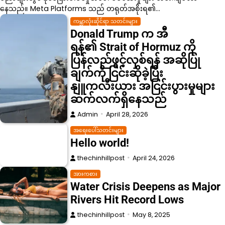
Minutes
နေသည်။ Meta Platforms သည် တရုတ်အစိုးရ၏…
ကမ္ဘာလုံးဆိုင်ရာ သတင်းများ
thechinhillpost
May 8, 2025
Donald Trump က အီ
ရန်၏ Strait of Hormuz ကို
စီးပွားရေးနှင့် စီးပွားရေးကဏ္ဍ
Musicians Rally to Save
ပြန်လည်ဖွင့်လှစ်ရန် အဆိုပြု
Historic Recording Studio
ချက်ကို ငြင်းဆိုခဲ့ပြီး
နျူကလီးယား အငြင်းပွားမှုများ
thechinhillpost
May 8, 2025
ဆက်လက်ရှိနေသည်
အားကစား
Admin
April 28, 2026
Art Exhibit Uses VR to
Recreate Lost Ancient Cities
အရေးပေါ်သတင်းများ
Hello world!
thechinhillpost
May 8, 2025
thechinhillpost
April 24, 2026
ကမ္ဘာလုံးဆိုင်ရာ သတင်းများ
အားကစား
Drone Deliveries Expand to
Water Crisis Deepens as Major
Remote Mountain Villages
Rivers Hit Record Lows
thechinhillpost
May 8, 2025
thechinhillpost
May 8, 2025