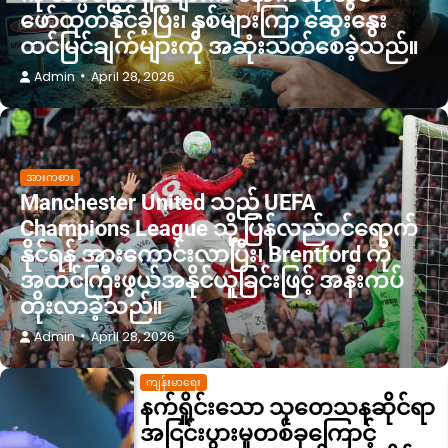
ဖော်ထုတ်နိုင်ခဲ့ပြီး၊ နှစ်များကြာ ဆွေးနွေး
ထင်မြင်ချက်များကို အဆုံးသတ်စေခဲ့သည်။
Admin
April 28, 2026
အားကစား
Manchester United သည် UEFA
Champions League သို့ ပြန်လည်ဝင်ရောက်
နိုင်ရန် အားကောင်းလာပြီး၊ Brentford ကို
အထင်ကြီးဖွယ်အနိုင်ယူခြင်းဖြင့် အနီးကပ်
တိုးလာခဲ့သည်။
Admin
April 28, 2026
နည်းပညာ
နက်ရှိုင်းသောပင်လယ်အတွင်း
ရှာဖွေတွေ့ရှိခဲ့သည့် ရွှေရောင်