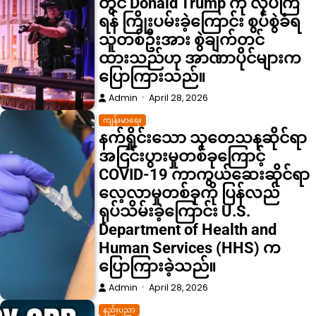
တွင် Donald Trump ကို လုပ်ကြံ
ရန် ကြိုးပမ်းခဲ့ကြောင်း စွပ်စွဲခံရ
သူတစ်ဦးအား စွဲချက်တင်
ထားသည်ဟု အာဏာပိုင်များက
ပြောကြားသည်။
Admin
April 28, 2026
ကျန်းမာရေး
နက်ရှိုင်းသော သုတေသနဆိုင်ရာ
အငြင်းပွားမှုတစ်ခုကြောင့်
COVID-19 ကာကွယ်ဆေးဆိုင်ရာ
လေ့လာမှုတစ်ခုကို ပြန်လည်
ရုပ်သိမ်းခဲ့ကြောင်း U.S.
Department of Health and
Human Services (HHS) က
ပြောကြားခဲ့သည်။
Admin
April 28, 2026
နည်းပညာ