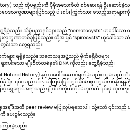
ory) သည် ထိုပစ္စည်းကို ပိုမိုအသေးစိတ် စစ်ဆေးရန် ဦးဆောင်ခဲ့
ဇီဝဗေဒလက္ခဏာများဖြစ်သည့် ပါးစပ်၊ ကြွက်သား စသည့်အရာများကို 
ေ့ရှိခဲ့သည်။ သိပ္ပံပညာရှင်များသည် “nematocysts” ဟုခေါ်သော တိ
ု၏ အထူးလက္ခဏာတစ်ခုဖြစ်သည်။ ထို့အပြင် “spirocysts” ဟုခေါ်သော ဆ
စုအတွင်းသာ တွေ့ရသည်။
်များ ရရှိခဲ့သည်။ သုတေသနအဖွဲ့သည် မိုက်ခရိုဇီဝများ
ရှားပါးသော မျိုးစိတ်တစ်ခု၏ DNA ကိုလည်း တွေ့ရှိခဲ့သည်။
tural History) နှင့် ပူးပေါင်းဆောင်ရွက်ခဲ့သည်။ သူမသည် ထိုပစ
ခဲ့ပြီး၊ ၎င်းသည် ပင်လယ်ကြမ်းပြင်တွင် ခိုင်မာစွာ တွယ်ကပ်နိုင်ရန် ဇီ
င့် ရွှေရောင်အရာသည် မျိုးစိတ်ကိုယ်တိုင်မဟုတ်ဘဲ ၎င်းမှ ထုတ်လု
ယခုအချိန်အထိ peer review မပြုလုပ်ရသေးပါ။ သို့သော် ၎င်းသည်
ုကို ပေးစွမ်းသည်။
ာကြားခဲ့သည်။