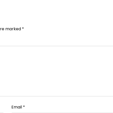
 are marked
*
Email
*