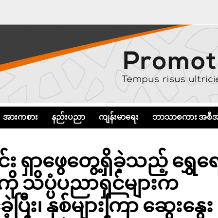
အားကစား
နည်းပညာ
ကျန်းမာရေး
ဘာသာစကား အစီအ
ရှာဖွေတွေ့ရှိခဲ့သည့် ရွှေရေ
 သိပ္ပံပညာရှင်များက
ဲ့ပြီး၊ နှစ်များကြာ ဆွေးနွေး