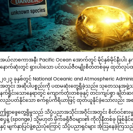
အယ်လာစကာအနီး Pacific Ocean အောက်တွင် မိုင်နှစ်မိုင်နီးပါး နက်
နောက်ဆုံးတွင် ရှားပါးသော ပင်လယ်ဇီဝမျိုးစိတ်တစ်ခုမှ ထုတ်လုပ်ထ
၂၀၂၃ ခုနှစ်တွင် National Oceanic and Atmospheric Adminis
အတွင်း အဆိုပါပစ္စည်းကို ပထမဆုံးတွေ့ရှိခဲ့သည်။ သုတေသနအဖွဲ့သည
နက်ရှိုင်းသောနေရာတွင် ကျောက်တုံးတစ်ခုနှင့် တင်းကျပ်စွာ ချိတ်ဆ
လည်ပတ်နိုင်သော စက်ရုပ်ကိရိယာဖြင့် ထုတ်ယူနိုင်ခဲ့သော်လည်း အစပ
ဤရှာဖွေတွေ့ရှိမှုသည် သိပ္ပံပညာအသိုင်းအဝိုင်းအတွင်း စိတ်ဝင်စားမှု
စပွန့် (sponge) သို့မဟုတ် မိုက်ခရိုဇီဝများ၏ ကိုလိုနီတစ်ခု ဖြစ်
နှင့် မျက်နှာပြင်ဖွဲ့စည်းပုံကြောင့် သိပ္ပံပညာရှင်များ အံ့ဩနေခဲ့ကြသည