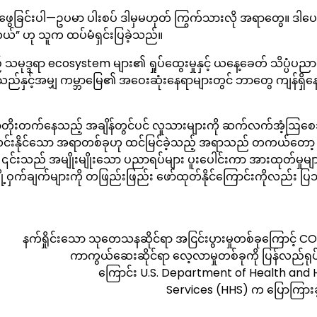
ွေခြင်းပါ—ဥပမာ ပါးစပ် ဒါမှမဟုတ် ကြွက်သားလို အရာတွေ။ ဒါပေမ
ါတယ်” ဟု သူက ထပ်မံရှင်းပြခဲ့သည်။
သမုဒ္ဒရာ ecosystem များ၏ ရှုပ်ထွေးမှုနှင့် ယနေ့ခေတ် သိပ္ပံပ
်နှင့်အမျှ ကမ္ဘာမြေ၏ အဝေးဆုံးနေရာများတွင် ဘာတွေ ကျန်ရှိ
ညာတိုးတက်နေသည့် အချိန်တွင်ပင် လူသားများကို ဆက်လက်အံ့ဩစ
လင်းနိုင်သော အရာတစ်ခုဟု ထင်မြင်ခဲ့သည့် အရာသည် တကယ်တေ
၎င်းသည် အမျိုးမျိုးသော ပညာရပ်များ ပူးပေါင်းကာ အားထုတ်မှုများ
့ဝှက်ချက်များကို တဖြည်းဖြည်း ဖော်ထုတ်နိုင်ကြောင်းကိုလည်း ပ
နက်ရှိုင်းသော သုတေသနဆိုင်ရာ အငြင်းပွားမှုတစ်ခုကြောင့် C
ကာကွယ်ဆေးဆိုင်ရာ လေ့လာမှုတစ်ခုကို ပြန်လည်ရုပ်သ
ကြောင်း U.S. Department of Health and
Services (HHS) က ပြောကြား