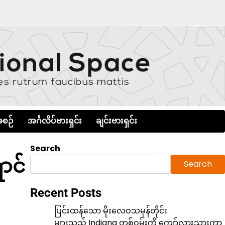
စဉ်
အင်္ဂလိပ်ဗားရှင်း
ချင်းဗားရှင်း
Search
ာင်
Search
Recent Posts
ပြင်းထန်သော မိုးလေဝသမုန်တိုင်း
များသည် Indiana တစ်ဝှမ်းကို ကျော်လွှားသွားကာ