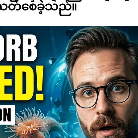
းသတ်စေခဲ့သည်။