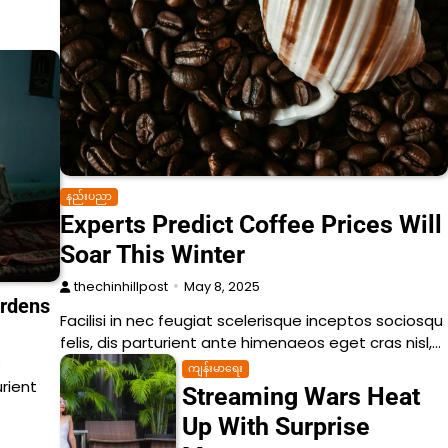
နည်းပညာ
Experts Predict Coffee Prices Will
Soar This Winter
thechinhillpost
May 8, 2025
ardens
Facilisi in nec feugiat scelerisque inceptos sociosqu
felis, dis parturient ante himenaeos eget cras nisl,…
e
ကျန်းမာရေး
urient
Streaming Wars Heat
Up With Surprise