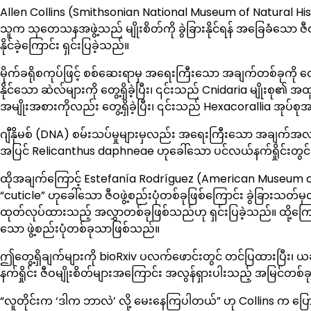
Allen Collins (Smithsonian National Museum of Natural Hist
သူက သုတေသနအဖွဲ့သည် မျိုးစိတ်ကို ခွဲခြားနိုင်ရန် အခြေခံသော 
နိုင်ခဲ့ကြောင်း ရှင်းပြခဲ့သည်။
မိုက်ခရိုစကုပ်ဖြင့် စစ်ဆေးရာမှ အရေးကြီးသော အချက်တစ်ခုကို တွ
နိုင်သော ဆဲလ်များကို တွေ့ရှိခဲ့ပြီး၊ ၎င်းသည် Cnidaria မျိုးစ
အမျိုးအစားကိုလည်း တွေ့ရှိခဲ့ပြီး၊ ၎င်းသည် Hexacorallia အုပ်
ဂျီနိုမစ် (DNA) စမ်းသပ်မှုများမှလည်း အရေးကြီးသော အချက်အလက
အပြင် Relicanthus daphneae ဟုခေါ်သော ပင်လယ်နက်ရှိုင်းတွင် 
ထိုအချက်ကြောင့် Estefanía Rodríguez (American Museum of Na
“cuticle” ဟုခေါ်သော ဇီဝဖွဲ့စည်းပုံတစ်ခုဖြစ်ကြောင်း ခွဲခြားသတ်မှတ်
ထုတ်လုပ်ထားသည့် အလွှာတစ်ခုဖြစ်သည်ဟု ရှင်းပြခဲ့သည်။ ထို့ကြော
သော ဖွဲ့စည်းပုံတစ်ခုသာဖြစ်သည်။
ဤတွေ့ရှိချက်များကို bioRxiv ပလက်ဖောင်းတွင် တင်ပြထားပြီး၊ 
နက်ရှိုင်း ဇီဝမျိုးစိတ်များအကြောင်း အလွန်ရှားပါးသည့် အမြင်တစ်ခ
“လူတိုင်းက ‘ဒါက ဘာလဲ’ လို့ မေးနေကြပါတယ်” ဟု Collins က ပြေ