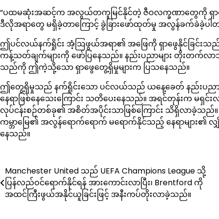
“ပထမဆုံးအဆင့်က အလွယ်တကူမြင်နိုင်တဲ့ ဇီဝလက္ခဏာတွေကို ရှာဖ
ဒီလိုအရာတွေ မရှိခဲ့တာကြောင့် ခွဲခြားဖော်ထုတ်မှု အလွန်ခက်ခဲခဲ့ပ
ဤပင်လယ်နက်ရှိုင်း အံ့ဩဖွယ်အရာ၏ အဖြေကို ရှာဖွေနိုင်ခြင်းသည် 
ကန့်သတ်ချက်များကို ဖော်ပြနေသည်။ နည်းပညာများ တိုးတက်လာသည
သည်ကို ဤကဲ့သို့သော ရှာဖွေတွေ့ရှိမှုများက ပြသနေသည်။
ဤတွေ့ရှိမှုသည် နက်ရှိုင်းသော ပင်လယ်သည် ယနေ့ခေတ် နည်းပ
နေရာဖြစ်နေသေးကြောင်း သတိပေးနေသည်။ အရင်တုန်းက မရှင်း
လုပ်ငန်းစဉ်တစ်ခု၏ အစိတ်အပိုင်းသာဖြစ်ကြောင်း သိရှိလာခဲ့သည်။ 
ကမ္ဘာမြေ၏ အလွန်ရောက်ရောက် မရောက်နိုင်သည့် နေရာများ၏ လျှို
နေသည်။
Post
Manchester United သည် UEFA Champions League သို့
ပြန်လည်ဝင်ရောက်နိုင်ရန် အားကောင်းလာပြီး၊ Brentford ကို
navigation
အထင်ကြီးဖွယ်အနိုင်ယူခြင်းဖြင့် အနီးကပ်တိုးလာခဲ့သည်။