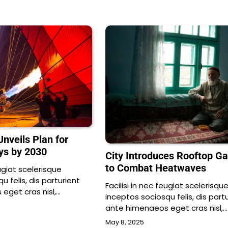
nveils Plan for
ys by 2030
City Introduces Rooftop G
to Combat Heatwaves
eugiat scelerisque
u felis, dis parturient
Facilisi in nec feugiat scelerisqu
eget cras nisl,…
inceptos sociosqu felis, dis part
ante himenaeos eget cras nisl,…
May 8, 2025