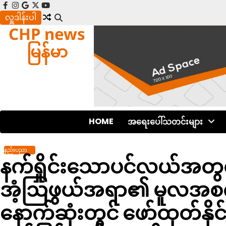
Skip
facebook
instagram
google
x
youtube
to
လှူဒါန်းပါ
CHP news
content
မြန်မာ
HOME
အရေးပေါ်သတင်းများ
နည်းပညာ
နက်ရှိုင်းသောပင်လယ်အတွင်း 
အံ့ဩဖွယ်အရာ၏ မူလအစကို
နောက်ဆုံးတွင် ဖော်ထုတ်နိုင်ခ