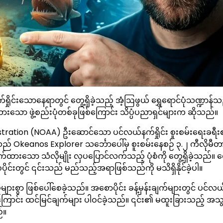
ရှိုင်းသောနေရာတွင် တွေ့ရှိခဲ့သည့် အံ့ဩဖွယ် ရွှေရောင်ပုံသဏ္ဍာန်
ားသော ဖွဲ့စည်းပုံတစ်ခုဖြစ်ကြောင်း သိပ္ပံပညာရှင်များက ဆိုသည်။
tration (NOAA) ဦးဆောင်သော ပင်လယ်နက်ရှိုင်း စူးစမ်းရေးခရီး
် Okeanos Explorer သင်္ဘောပေါ်မှ စူးစမ်းနေစဉ် ၃.၂ ကီလိုမီတာ
က်ထားသော သံလိုမျိုး လှပပြောင်လက်သည့် ပုံစံကို တွေ့ရှိခဲ့သည်။ 
ိုင်းတွင် ၎င်းသည် မည်သည့်အရာဖြစ်သည်ကို မသိရှိနိုင်ခဲ့ပါ။
များစွာ ဖြစ်ပေါ်စေခဲ့သည်။ အစောပိုင်း ခန့်မှန်းချက်များတွင် ပင်လယ
နိုင်ကြောင်း ထင်မြင်ချက်များ ပါဝင်ခဲ့သည်။ ၎င်း၏ မထူးခြားသည့် အသ
်။