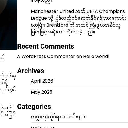
စေခဲ့သည်။
Manchester United သည် UEFA Champions
League သို့ ပြန်လည်ဝင်ရောက်နိုင်ရန် အားကောင်း
လာပြီး၊ Brentford ကို အထင်ကြီးဖွယ်အနိုင်ယူ
ခြင်းဖြင့် အနီးကပ်တိုးလာခဲ့သည်။
Recent Comments
A WordPress Commenter
on
Hello world!
သည်
Archives
စဉ်တစ်ခု
April 2026
ခန့်
ရေထဲတွင်
May 2025
Categories
်အနှစ်၊
ွင်အပြင်
ကမ္ဘာလုံးဆိုင်ရာ သတင်းများ
ကျန်းမာရေး