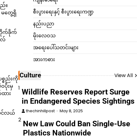
သည်။
စီးပွားရေးနှင့် စီးပွားရေးကဏ္ဍ
မတွေ့ရှိ
နည်းပညာ
ုက်ခိုက်
မိုးလေဝသ
ဲလ်
အရေးပေါ်သတင်းများ
အားကစား
Culture
View All
္စည်းကို
ဝပိုးမှ
1
Wildlife Reserves Report Surge
ပ်ထား
in Endangered Species Sightings
thechinhillpost
May 8, 2025
 ပင်လယ်
2
New Law Could Ban Single-Use
Plastics Nationwide