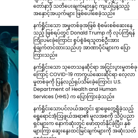
တော်နာဒို သတိပေးချက်များနှင့် ကျယ်ပြန့်သည့်
အနှောင့်အယှက်များ ဖြစ်ပေါ်စေခဲ့သည်။
နက်ရှိုင်းသော အမှုတစ်ခုအဖြစ် စုံစမ်းစစ်ဆေးနေ
သည့် ဖြစ်ရပ်တွင် Donald Trump ကို လုပ်ကြံရန်
ကြိုးပမ်းခဲ့ကြောင်း စွပ်စွဲခံရသူတစ်ဦးအား
စွဲချက်တင်ထားသည်ဟု အာဏာပိုင်များက ပြော
ကြားသည်။
နက်ရှိုင်းသော သုတေသနဆိုင်ရာ အငြင်းပွားမှုတစ်ခု
ကြောင့် COVID-19 ကာကွယ်ဆေးဆိုင်ရာ လေ့လာ
မှုတစ်ခုကို ပြန်လည်ရုပ်သိမ်းခဲ့ကြောင်း U.S.
Department of Health and Human
Services (HHS) က ပြောကြားခဲ့သည်။
နက်ရှိုင်းသောပင်လယ်အတွင်း ရှာဖွေတွေ့ရှိခဲ့သည့်
ရွှေရောင်အံ့ဩဖွယ်အရာ၏ မူလအစကို သိပ္ပံပညာ
ရှင်များက နောက်ဆုံးတွင် ဖော်ထုတ်နိုင်ခဲ့ပြီး၊ နှစ်
များကြာ ဆွေးနွေးထင်မြင်ချက်များကို အဆုံးသတ်