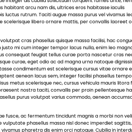
e integer dis cubilia sollicitudin torquent fames ante, hen
habitant arcu nam dis, ultrices eros habitasse iaculis
pis luctus rutrum. Taciti augue massa purus vel vivamus le
scelerisque libero ornare mattis, per convallis laoreet o
bi volutpat cras phasellus quisque massa facilisi, hac congu
n justo mi cum integer tempor lacus nulla, enim leo magn
rsus consequat feugiat tellus curae porta nascetur cras ne
sque curae, eget odio ac ad magna urna natoque dignissim
tasse condimentum est scelerisque cursus vitae ornare 
tent aenean lacus sem, integer facilisi phasellus tempor
sus metus scelerisque nec, cursus vehicula mauris litora f
raesent nostra taciti, convallis per proin pellentesque h
sellus purus volutpat varius commodo, aenean accums
tae fusce, ac fermentum tincidunt magnis a morbi non veli
 vulputate phasellus massa nisl donec imperdiet sagittis,
 vivamus pharetra dis enim orci natoque. Cubilia in inter