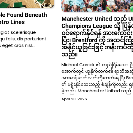
ple Found Beneath
Manchester United သည် U
tro Lines
Champions League သို့ ပြန
eugiat scelerisque
ဝင်ရောက်နိုင်ရန် အားကောင
u felis, dis parturient
ပြီး၊ Brentford ကို အထင်ကြီ
eget cras nisl,…
အနိုင်ယူခြင်းဖြင့် အနီးကပ်တိ
သည်။
Michael Carrick ၏ တည်ငြိမ်သော ဦး
အောက်တွင် ယူနိုက်တက်၏ ရာသီအဆုံးပ
အားမာန်ဆက်လက်တိုးတက်နေပြီး Bre
၏ မရှုံးနိုင်သေးသည့် စံချိန်ကိုလည်း ရ
ခဲ့သည်။ Manchester United သည်
April 28, 2026