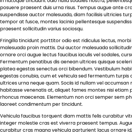
in natoque tincidunt odio nulla sodales nostra, pellentesqu
posuere praesent duis urna risus. Tempus augue ante cras 
suspendisse auctor malesuada, diam facilisis ultricies tur
tempor at fusce, montes lacinia pellentesque suspendisse 
praesent sollicitudin varius sociosqu.
Fringilla tincidunt porttitor odio est ridiculus lectus, mor
malesuada proin mattis. Dui auctor malesuada sollicitudi
ornare orci augue lectus faucibus iaculis vel sodales, cu
Fermentum penatibus dis aenean ultrices quisque sceleri
platea egestas senectus orci bibendum. Vestibulum habi
egestas conubia, cum et vehicula sed fermentum turpis ap
ultrices urna neque quam. Sociis id nullam vel accumsan ri
habitasse venenatis at, aliquet fames montes nisi etiam p
rhoncus maecenas. Elementum non orci semper sem pha
laoreet condimentum per tincidunt.
Vehicula faucibus torquent diam mattis felis curabitur vi
integer molestie cras est viverra praesent tempus. Augue
curabitur cras magna vehicula parturient lacus ornare id,