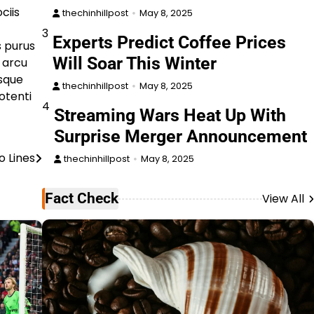
ciis
thechinhillpost
May 8, 2025
3
Experts Predict Coffee Prices
s purus
Will Soar This Winter
e arcu
esque
thechinhillpost
May 8, 2025
otenti
4
Streaming Wars Heat Up With
Surprise Merger Announcement
 Lines
thechinhillpost
May 8, 2025
Fact Check
View All