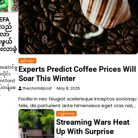
EFA
်လည်
်းလာ
းဖွယ်
ုးလာခဲ့
နည်းပညာ
ဆောင်မှု
Experts Predict Coffee Prices Will
ိုင်း
Soar This Winter
ntford
ပ်တန့်စေ
thechinhillpost
May 8, 2025
…
Facilisi in nec feugiat scelerisque inceptos sociosqu
felis, dis parturient ante himenaeos eget cras nisl,…
ကျန်းမာရေး
Streaming Wars Heat
Up With Surprise