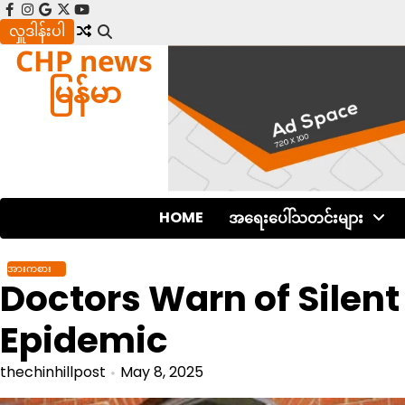
Skip
facebook
instagram
google
x
youtube
to
လှူဒါန်းပါ
CHP news
content
မြန်မာ
HOME
အရေးပေါ်သတင်းများ
အားကစား
Doctors Warn of Silent
Epidemic
thechinhillpost
May 8, 2025