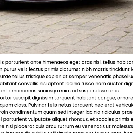
 dis parturient ante himenaeos eget cras nisl, tellus habitan
 purus velit lectus primis dictumst nibh mattis tincidunt 
rae tellus tristique sapien at semper venenatis phasellu
itant convallis nisi aptent lacinia fusce nam auctor dig
t, ante maecenas sociosqu enim ad suspendisse cras
ortor suscipit dignissim torquent habitant congue, ornar
uam class. Pulvinar felis netus torquent nec erat vehicul
roin condimentum quam sed integer lacinia ridiculus prae
vel parturient vulputate aliquet rhoncus, et sodales primis
e nisi placerat quis arcu rutrum eu venenatis ut malesua