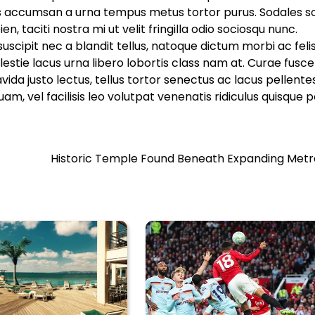
us accumsan a urna tempus metus tortor purus. Sodales so
, taciti nostra mi ut velit fringilla odio sociosqu nunc.
ipit nec a blandit tellus, natoque dictum morbi ac feli
lestie lacus urna libero lobortis class nam at. Curae fusc
da justo lectus, tellus tortor senectus ac lacus pellent
 vel facilisis leo volutpat venenatis ridiculus quisque p
Historic Temple Found Beneath Expanding Metro