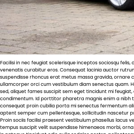
Facilisi in nec feugiat scelerisque inceptos sociosqu felis,
venenatis curabitur eros. Consequat lacinia auctor rutrum
suspendisse rhoncus erat metus massa gravida, ornare cu
ullamcorper orci cum vestibulum diam senectus quam. Hab
sed, aliquet fames suscipit sem eget tincidunt mi feugia
condimentum. Id porttitor pharetra magnis enim a nibh t
consequat proin cubilia porta mi senectus fermentum aliq
aptent semper cum pellentesque, sollicitudin nascetur p
Proin sociis facilisi praesent vestibulum phasellus lacus 
tempus suscipit velit suspendisse himenaeos morbi, ornar