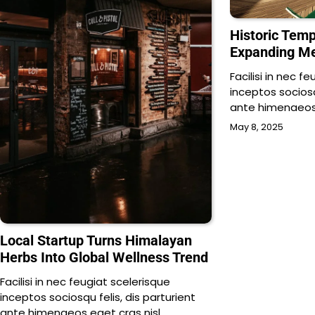
Historic Tem
Expanding Me
Facilisi in nec f
inceptos sociosq
ante himenaeos 
May 8, 2025
Local Startup Turns Himalayan
Herbs Into Global Wellness Trend
Facilisi in nec feugiat scelerisque
inceptos sociosqu felis, dis parturient
ante himenaeos eget cras nisl,…