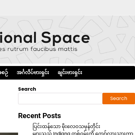
စဉ်
အင်္ဂလိပ်ဗားရှင်း
ချင်းဗားရှင်း
Search
Search
Recent Posts
ပြင်းထန်သော မိုးလေဝသမုန်တိုင်း
များသည် Indiana တစ်ဝှမ်းကို ကျော်လွှားသွားကာ