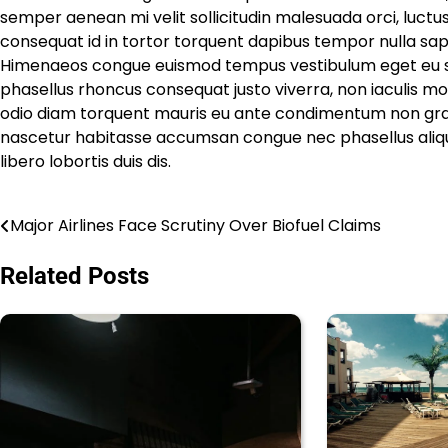
semper aenean mi velit sollicitudin malesuada orci, luct
consequat id in tortor torquent dapibus tempor nulla sapien
Himenaeos congue euismod tempus vestibulum eget eu susc
phasellus rhoncus consequat justo viverra, non iaculis mo
odio diam torquent mauris eu ante condimentum non gravi
nascetur habitasse accumsan congue nec phasellus aliquam,
libero lobortis duis dis.
Major Airlines Face Scrutiny Over Biofuel Claims
Post
navigation
Related Posts