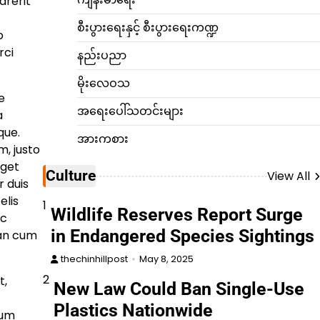
drerit
စီးပွားရေးနှင့် စီးပွားရေးကဏ္ဍ
o
rci
နည်းပညာ
မိုးလေဝသ
e
အရေးပေါ်သတင်းများ
a
que.
အားကစား
, justo
eget
Culture
View All
 duis
elis
1
Wildlife Reserves Report Surge
ac
in Endangered Species Sightings
an cum
thechinhillpost
May 8, 2025
2
t,
New Law Could Ban Single-Use
Plastics Nationwide
dum