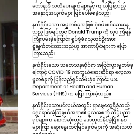
တော်နာဒို သတိပေးချက်များနှင့် ကျယ်ပြန့်သည့်
အနှောင့်အယှက်များ ဖြစ်ပေါ်စေခဲ့သည်။
နက်ရှိုင်းသော အမှုတစ်ခုအဖြစ် စုံစမ်းစစ်ဆေးနေ
သည့် ဖြစ်ရပ်တွင် Donald Trump ကို လုပ်ကြံရန်
ကြိုးပမ်းခဲ့ကြောင်း စွပ်စွဲခံရသူတစ်ဦးအား
စွဲချက်တင်ထားသည်ဟု အာဏာပိုင်များက ပြော
ကြားသည်။
နက်ရှိုင်းသော သုတေသနဆိုင်ရာ အငြင်းပွားမှုတစ်ခု
ကြောင့် COVID-19 ကာကွယ်ဆေးဆိုင်ရာ လေ့လာ
မှုတစ်ခုကို ပြန်လည်ရုပ်သိမ်းခဲ့ကြောင်း U.S.
Department of Health and Human
Services (HHS) က ပြောကြားခဲ့သည်။
နက်ရှိုင်းသောပင်လယ်အတွင်း ရှာဖွေတွေ့ရှိခဲ့သည့်
ရွှေရောင်အံ့ဩဖွယ်အရာ၏ မူလအစကို သိပ္ပံပညာ
ရှင်များက နောက်ဆုံးတွင် ဖော်ထုတ်နိုင်ခဲ့ပြီး၊ နှစ်
များကြာ ဆွေးနွေးထင်မြင်ချက်များကို အဆုံးသတ်